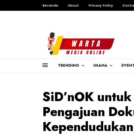
Beranda
About
Privacy Policy
Konta
TRENDING
USAHA
EVEN
SiD’nOK untuk
Pengajuan Dok
Kependudukan