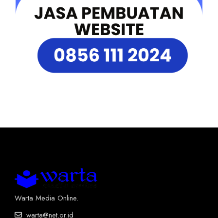
Warta Media Online.
warta@net.or.id