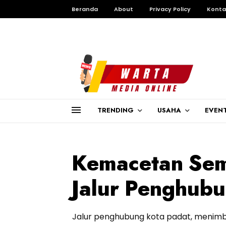
Beranda
About
Privacy Policy
Konta
TRENDING
USAHA
EVEN
Kemacetan Seme
Jalur Penghub
Jalur penghubung kota padat, menim