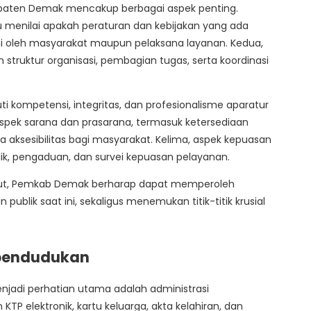
bupaten Demak mencakup berbagai aspek penting.
tu menilai apakah peraturan dan kebijakan yang ada
mi oleh masyarakat maupun pelaksana layanan. Kedua,
struktur organisasi, pembagian tugas, serta koordinasi
i kompetensi, integritas, dan profesionalisme aparatur
pek sarana dan prasarana, termasuk ketersediaan
rta aksesibilitas bagi masyarakat. Kelima, aspek kepuasan
ik, pengaduan, dan survei kepuasan pelayanan.
ebut, Pemkab Demak berharap dapat memperoleh
blik saat ini, sekaligus menemukan titik-titik krusial
ependudukan
enjadi perhatian utama adalah administrasi
P elektronik, kartu keluarga, akta kelahiran, dan