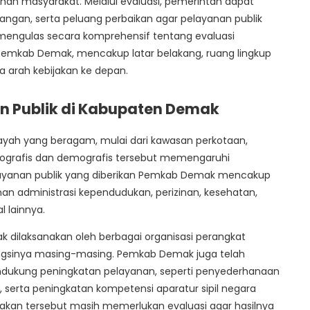
n masyarakat. Melalui evaluasi, pemerintah dapat
angan, serta peluang perbaikan agar pelayanan publik
an mengulas secara komprehensif tentang evaluasi
 Pemkab Demak, mencakup latar belakang, ruang lingkup
a arah kebijakan ke depan.
Publik di Kabupaten Demak
layah yang beragam, mulai dari kawasan perkotaan,
 geografis dan demografis tersebut memengaruhi
elayanan publik yang diberikan Pemkab Demak mencakup
anan administrasi kependudukan, perizinan, kesehatan,
l lainnya.
k dilaksanakan oleh berbagai organisasi perangkat
ngsinya masing-masing. Pemkab Demak juga telah
dukung peningkatan pelayanan, seperti penyederhanaan
 serta peningkatan kompetensi aparatur sipil negara
jakan tersebut masih memerlukan evaluasi agar hasilnya