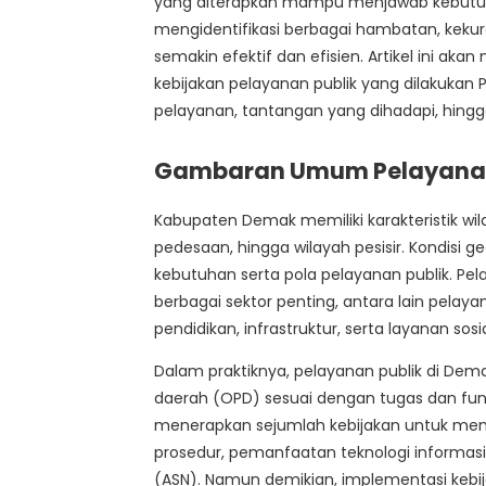
yang diterapkan mampu menjawab kebutuha
mengidentifikasi berbagai hambatan, kekur
semakin efektif dan efisien. Artikel ini ak
kebijakan pelayanan publik yang dilakukan
pelayanan, tantangan yang dihadapi, hingg
Gambaran Umum Pelayanan 
Kabupaten Demak memiliki karakteristik wi
pedesaan, hingga wilayah pesisir. Kondisi
kebutuhan serta pola pelayanan publik. P
berbagai sektor penting, antara lain pelay
pendidikan, infrastruktur, serta layanan sosia
Dalam praktiknya, pelayanan publik di Dema
daerah (OPD) sesuai dengan tugas dan fu
menerapkan sejumlah kebijakan untuk men
prosedur, pemanfaatan teknologi informasi,
(ASN). Namun demikian, implementasi kebi