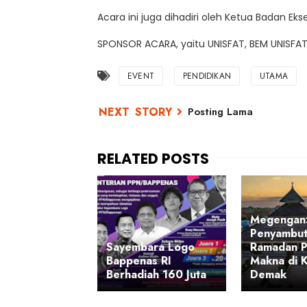
Acara ini juga dihadiri oleh Ketua Badan Eks
SPONSOR ACARA, yaitu UNISFAT, BEM UNISFA
EVENT
PENDIDIKAN
UTAMA
Posting Lama
Megengan:
Penyambut
Sayembara Logo
Ramadan 
Bappenas RI
Makna di 
Berhadiah 160 Juta
Demak