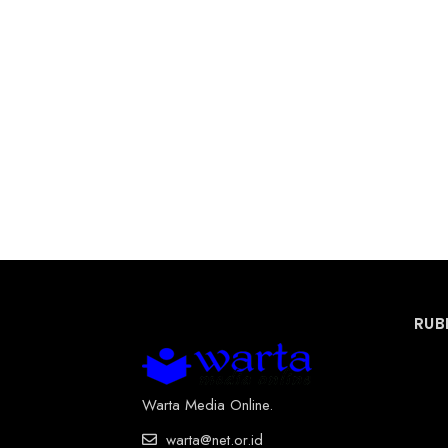
RUB
Warta Media Online.
warta@net.or.id