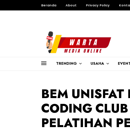
Beranda
About
Privacy Policy
Konta
TRENDING
USAHA
EVEN
BEM UNISFAT 
CODING CLU
PELATIHAN P