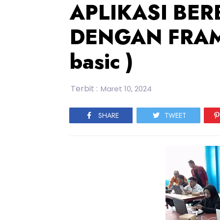
APLIKASI BER
DENGAN FRA
basic )
Terbit :
Maret 10, 2024
SHARE
TWEET