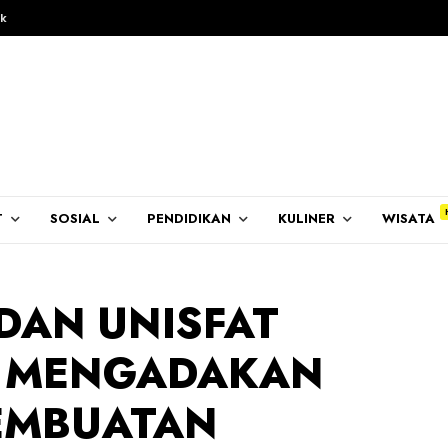
k
T
SOSIAL
PENDIDIKAN
KULINER
WISATA
DAN UNISFAT
B MENGADAKAN
EMBUATAN