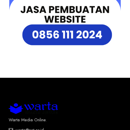
Warta Media Online.
warta@net.or.id